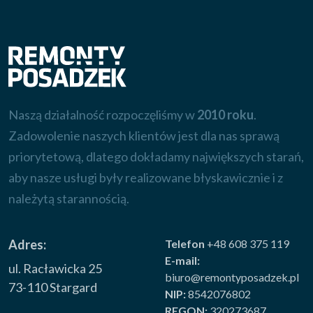
Naszą działalność rozpoczęliśmy w
2010 roku
.
Zadowolenie naszych klientów jest dla nas sprawą
priorytetową, dlatego dokładamy największych starań,
aby nasze usługi były realizowane błyskawicznie i z
należytą starannością.
Adres:
Telefon
+48 608 375 119
E-mail:
ul. Racławicka 25
biuro@remontyposadzek.pl
73-110 Stargard
NIP:
8542076802
REGON:
320273687