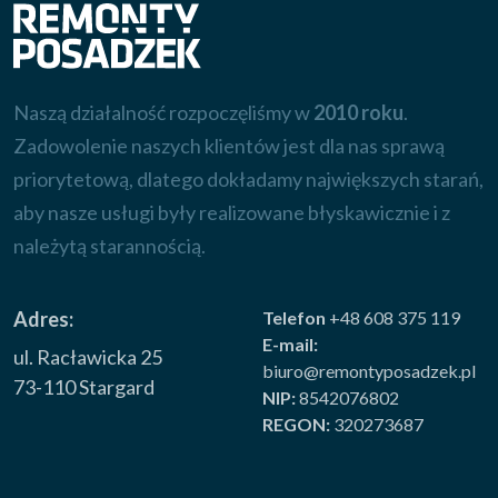
Naszą działalność rozpoczęliśmy w
2010 roku
.
Zadowolenie naszych klientów jest dla nas sprawą
priorytetową, dlatego dokładamy największych starań,
aby nasze usługi były realizowane błyskawicznie i z
należytą starannością.
Adres:
Telefon
+48 608 375 119
E-mail:
ul. Racławicka 25
biuro@remontyposadzek.pl
73-110 Stargard
NIP:
8542076802
REGON:
320273687