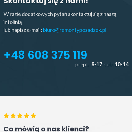
Skontaktuj się z nami!
W razie dodatkowych pytań skontaktuj się z naszą
infolinią
lub napisz e-mail:
biuro@remontyposadzek.pl
+48 608 375 119
pn.-pt.:
8-17
, sob:
10-14
Co mówią o nas klienci?