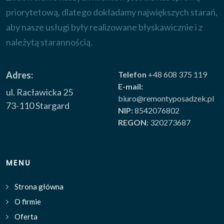
priorytetową, dlatego dokładamy największych starań,
aby nasze usługi były realizowane błyskawicznie i z
należytą starannością.
Adres:
Telefon
+48 608 375 119
E-mail:
ul. Racławicka 25
biuro@remontyposadzek.pl
73-110 Stargard
NIP:
8542076802
REGON:
320273687
MENU
Strona główna
O firmie
Oferta