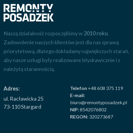
Naszą działalność rozpoczęliśmy w
2010 roku
.
Zadowolenie naszych klientów jest dla nas sprawą
priorytetową, dlatego dokładamy największych starań,
aby nasze usługi były realizowane błyskawicznie i z
należytą starannością.
Adres:
Telefon
+48 608 375 119
E-mail:
ul. Racławicka 25
biuro@remontyposadzek.pl
73-110 Stargard
NIP:
8542076802
REGON:
320273687