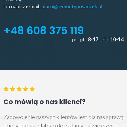
lub napisz e-mail:
biuro@remontyposadzek.pl
+48 608 375 119
pn.-pt.:
8-17
, sob:
10-14
Co mówią o nas klienci?
Zadowolenie naszych klientów jest dla nas sprawą
priorytetową, dlatego dokładamy największych