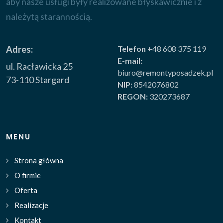
aby nasze usługi były realizowane błyskawicznie i z
należytą starannością.
Adres:
Telefon
+48 608 375 119
E-mail:
ul. Racławicka 25
biuro@remontyposadzek.pl
73-110 Stargard
NIP:
8542076802
REGON:
320273687
MENU
Strona główna
O firmie
Oferta
Realizacje
Kontakt