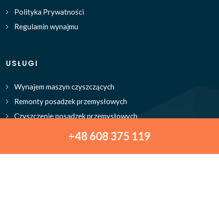
Polityka Prywatności
Regulamin wynajmu
USŁUGI
Wynajem maszyn czyszczących
Remonty posadzek przemysłowych
Czyszczenie posadzek przemysłowych
Usuwanie oznaczeń poziomych
+48 608 375 119
Impregnacja posadzek betonowych
Sprzątanie obiektów przemysłowych
Naprawa dylatacji i wymiana wypełnienia
Naprawa i żywicowanie posadzek przemysłowych
Szlifowanie i renowacja lastryko