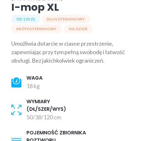
I-mop XL
OD 130 ZŁ
DŁUGOTERMINOWY
KRÓTKOTERMINOWY
NA DZIEŃ
Umożliwia dotarcie w ciasne przestrzenie,
zapewniając przy tym pełną swobodę i łatwość
obsługi. Bez jakichkolwiek ograniczeń.
WAGA
18 kg
WYMIARY
(DŁ/SZER/WYS)
50/38/120 cm
POJEMNOŚĆ ZBIORNIKA
ROZTWORU