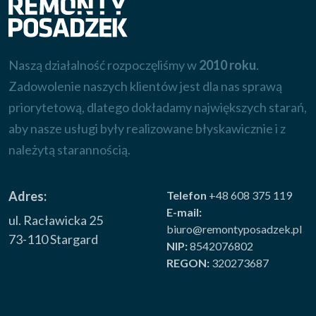
Naszą działalność rozpoczęliśmy w
2010 roku
.
Zadowolenie naszych klientów jest dla nas sprawą
priorytetową, dlatego dokładamy największych starań,
aby nasze usługi były realizowane błyskawicznie i z
należytą starannością.
Adres:
Telefon
+48 608 375 119
E-mail:
ul. Racławicka 25
biuro@remontyposadzek.pl
73-110 Stargard
NIP:
8542076802
REGON:
320273687