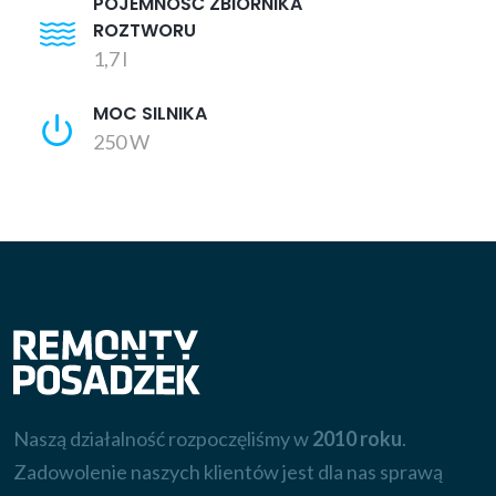
POJEMNOŚĆ ZBIORNIKA
ROZTWORU
1,7 l
MOC SILNIKA
250 W
Naszą działalność rozpoczęliśmy w
2010 roku
.
Zadowolenie naszych klientów jest dla nas sprawą