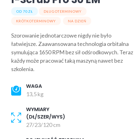
OD 70 ZŁ
DŁUGOTERMINOWY
KRÓTKOTERMINOWY
NA DZIEŃ
Szorowanie jednotarczowe nigdy nie było
łatwiejsze. Zaawansowana technologia orbitalna
symulująca 1650 RPM bez sił odśrodkowych. Teraz
każdy może pracować taką maszyną nawet bez
szkolenia.
WAGA
13,5 kg
WYMIARY
(DŁ/SZER/WYS)
27/23/120 cm