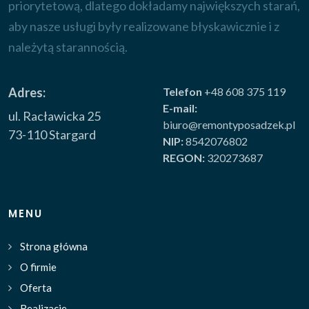
priorytetową, dlatego dokładamy największych starań,
aby nasze usługi były realizowane błyskawicznie i z
należytą starannością.
Adres:
Telefon
+48 608 375 119
E-mail:
ul. Racławicka 25
biuro@remontyposadzek.pl
73-110 Stargard
NIP:
8542076802
REGON:
320273687
MENU
Strona główna
O firmie
Oferta
Realizacje