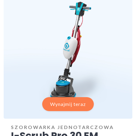
Wynajmij teraz
SZOROWARKA JEDNOTARCZOWA
I-Scrub Pro 30 EM